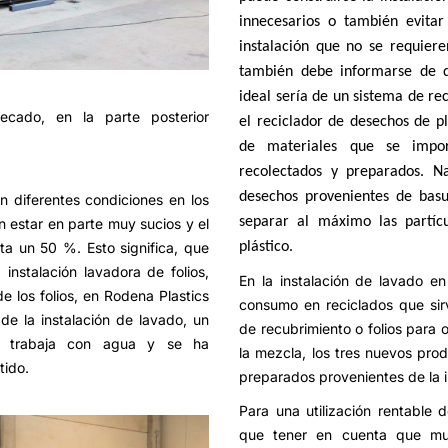
innecesarios o también evitar
instalación que no se requiere
también debe informarse de d
ideal sería de un sistema de reco
ecado, en la parte posterior
el reciclador de desechos de pl
de materiales que se impor
recolectados y preparados. N
desechos provenientes de bas
n diferentes condiciones en los
separar al máximo las partícu
n estar en parte muy sucios y el
sta un 50 %.
Esto significa, que
plástico.
instalación lavadora de folios,
En la instalación de lavado en
e los folios, en Rodena Plastics
consumo en reciclados que sirv
n de la instalación de lavado, un
de recubrimiento o folios para 
e trabaja con agua y se ha
la mezcla, los tres nuevos pro
tido.
preparados provenientes de la 
Para una utilización rentable 
que tener en cuenta que mu