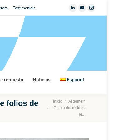
rrera
Testimonials
Linkedin
YouTube
Instagram
page
page
page
opens
opens
opens
in
in
in
new
new
new
window
window
window
de repuesto
Noticias
Español
Estás aquí:
e folios de
Inicio
Allgemein
Relato del éxito en
el…