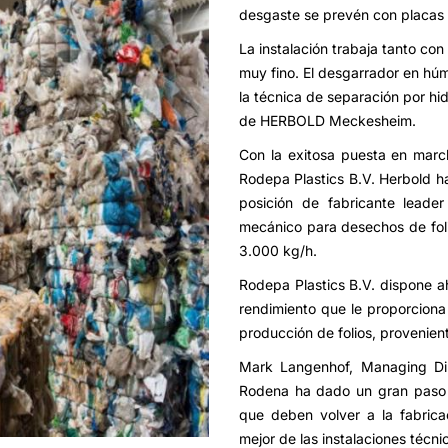
desgaste se prevén con placas 
La instalación trabaja tanto co
muy fino. El desgarrador en húm
la técnica de separación por hid
de HERBOLD Meckesheim.
Con la exitosa puesta en march
Rodepa Plastics B.V. Herbold ha
posición de fabricante leade
mecánico para desechos de fol
3.000 kg/h.
Rodepa Plastics B.V. dispone a
rendimiento que le proporciona
producción de folios, provenien
Mark Langenhof, Managing Dir
Rodena ha dado un gran paso h
que deben volver a la fabricac
mejor de las instalaciones téc