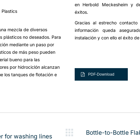
en Herbold Meckesheim y de
 Plastics
éxitos.
Gracias al estrecho contact
 una mezcla de diversos
información queda asegurado
los plásticos no deseados. Para
instalación y con ello el éxito d
ción mediante un paso por
lásticos de más peso pueden
erial bueno para las
ores por hidrociclón alcanzan
 los tanques de flotación e
PDF-Download
Bottle-to-Bottle Fl
 for washing lines
Publicación