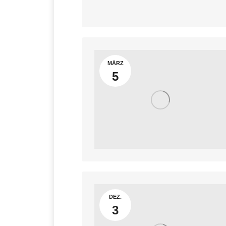
MÄRZ
5
DEZ.
3