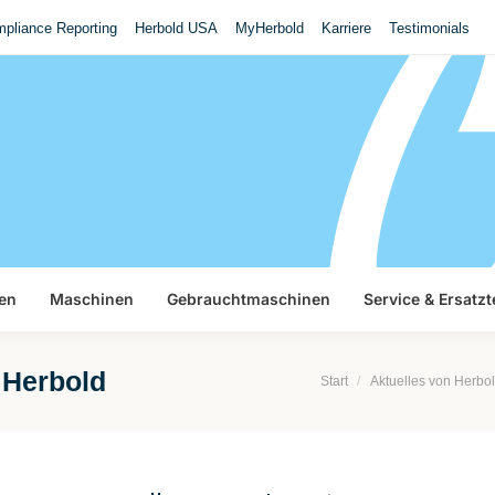
pliance Reporting
Herbold USA
MyHerbold
Karriere
Testimonials
en
Maschinen
Gebrauchtmaschinen
Service & Ersatzt
 Herbold
Sie befinden sich hier:
Start
Aktuelles von Herb