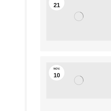
21
NOV.
10