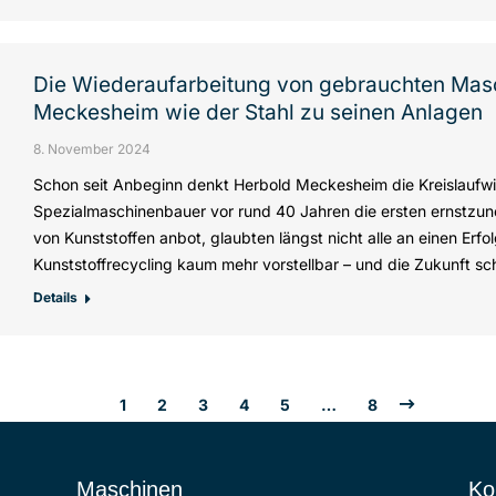
Die Wiederaufarbeitung von gebrauchten Mas
Meckesheim wie der Stahl zu seinen Anlagen
8. November 2024
Schon seit Anbeginn denkt Herbold Meckesheim die Kreislaufwir
Spezialmaschinenbauer vor rund 40 Jahren die ersten ernstzu
von Kunststoffen anbot, glaubten längst nicht alle an einen Erfol
Kunststoffrecycling kaum mehr vorstellbar – und die Zukunft sch
Details
1
2
3
4
5
…
8
Maschinen
Ko