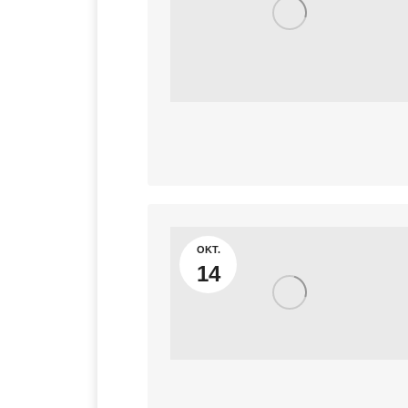
OKT.
14