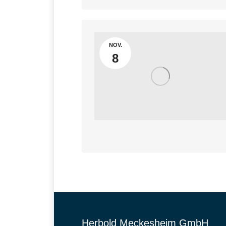
NOV.
8
Herbold Meckesheim GmbH