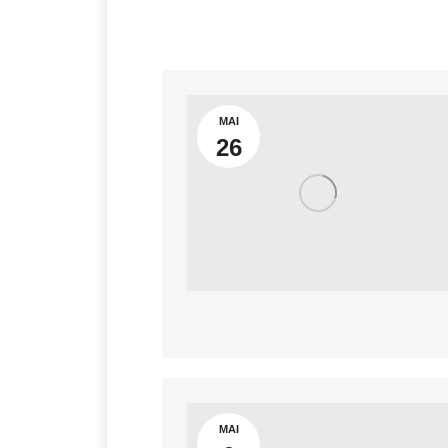
MAI
26
MAI