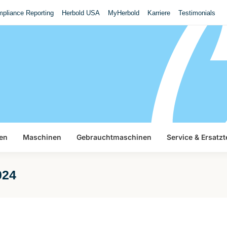
pliance Reporting
Herbold USA
MyHerbold
Karriere
Testimonials
en
Maschinen
Gebrauchtmaschinen
Service & Ersatzt
024