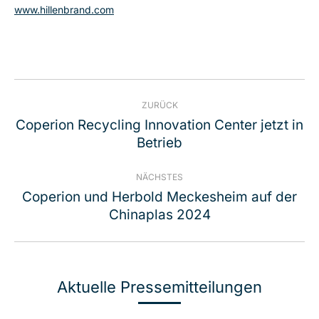
www.hillenbrand.com
Kommentarnavigation
ZURÜCK
Coperion Recycling Innovation Center jetzt in
Vorheriger
Betrieb
Beitrag:
NÄCHSTES
Coperion und Herbold Meckesheim auf der
Nächster
Chinaplas 2024
Beitrag:
Aktuelle Pressemitteilungen