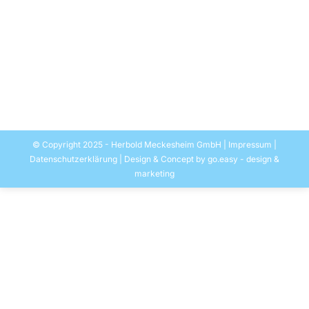
Schneidmühle SB mit
Zwangszuführung
Schneidmühle SB
Von
EASYMEDIA Werbung-Herbold
7. September 2015
© Copyright 2025 - Herbold Meckesheim GmbH |
Impressum
|
Datenschutzerklärung
| Design & Concept by
go.easy - design &
marketing